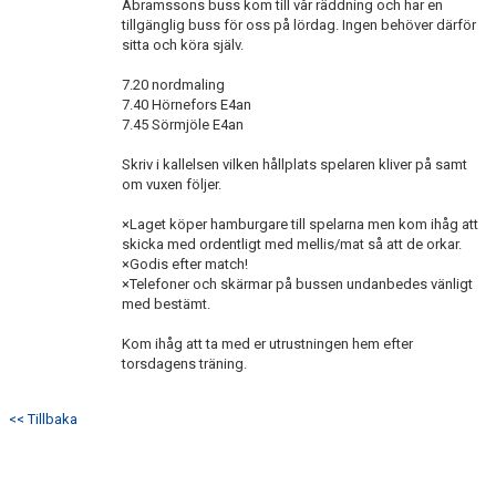
Abramssons buss kom till vår räddning och har en
DOKUMENT
tillgänglig buss för oss på lördag. Ingen behöver därför
sitta och köra själv.
ISTIDER NORRSKENSHALLEN
7.20 nordmaling
7.40 Hörnefors E4an
JOELS MINNE
7.45 Sörmjöle E4an
MEDLEMSKAP
Skriv i kallelsen vilken hållplats spelaren kliver på samt
om vuxen följer.
×Laget köper hamburgare till spelarna men kom ihåg att
skicka med ordentligt med mellis/mat så att de orkar.
×Godis efter match!
×Telefoner och skärmar på bussen undanbedes vänligt
med bestämt.
Kom ihåg att ta med er utrustningen hem efter
torsdagens träning.
<< Tillbaka