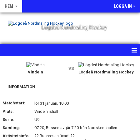
HEM
LOGGA IN
Lögdeå Nordmaling Hockey
HEM
vs
Vindeln
Lögdeå Nordmaling Hockey
NYHETER
INFORMATION
OM KLUBBEN
Matchstart:
lör 31 januari, 10:00
KALENDER
Plats:
Vindeln ishall
MATCHER
Serie:
U9
Samling:
07:20, Bussen avgår 7.20 från Norrskenshallen.
BILDGALLERI
Aktivitetsinfo:
?? Bussresan fixad! ??