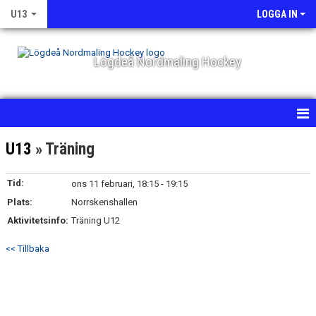
U13
LOGGA IN
Lögdeå Nordmaling Hockey
HEM
U13
» Träning
NYHETER
Tid:
ons 11 februari, 18:15 - 19:15
Plats:
KALENDER
Norrskenshallen
Aktivitetsinfo:
Träning U12
MATCHER
<< Tillbaka
TRUPPEN
BILDGALLERI