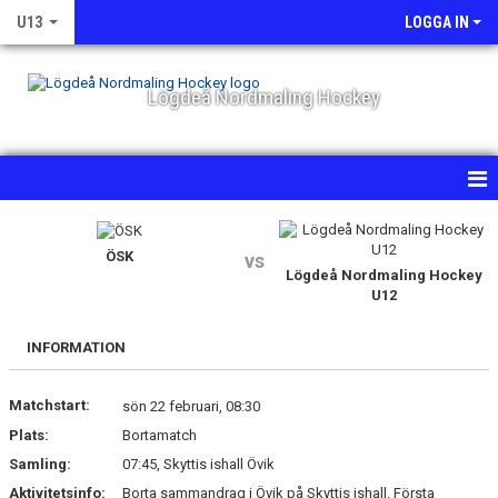
U13
LOGGA IN
Lögdeå Nordmaling Hockey
HEM
ÖSK
vs
NYHETER
Lögdeå Nordmaling Hockey
U12
KALENDER
INFORMATION
MATCHER
Matchstart:
sön 22 februari, 08:30
TRUPPEN
Plats:
Bortamatch
BILDGALLERI
Samling:
07:45, Skyttis ishall Övik
Aktivitetsinfo:
Borta sammandrag i Övik på Skyttis ishall. Första