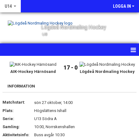
U14
LOGGA IN
Lögdeå Nordmaling Hockey
U8
HEM
17 - 0
AIK-Hockey Härnösand
Lögdeå Nordmaling Hockey
NYHETER
INFORMATION
KALENDER
Matchstart:
MATCHER
sön 27 oktober, 14:00
Plats:
Högslättens Ishall
TRUPPEN
Serie:
U13 Södra A
Samling:
10:00, Norrskenshallen
BILDGALLERI
Aktivitetsinfo:
Buss avgår 10:30