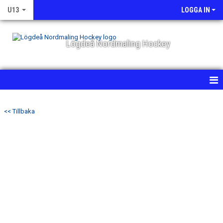
U13
LOGGA IN
Lögdeå Nordmaling Hockey
HEM
<< Tillbaka
NYHETER
KALENDER
MATCHER
TRUPPEN
BILDGALLERI