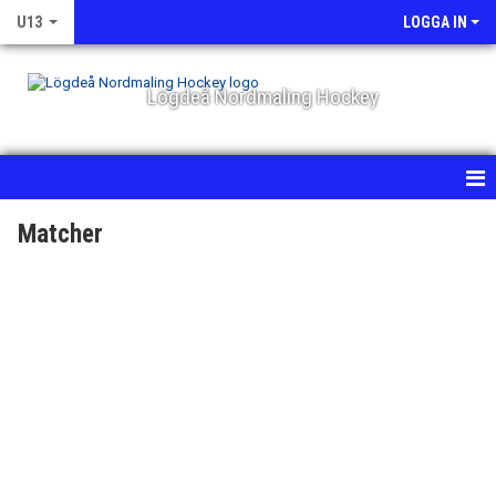
U13
LOGGA IN
Lögdeå Nordmaling Hockey
HEM
Matcher
NYHETER
KALENDER
MATCHER
TRUPPEN
BILDGALLERI