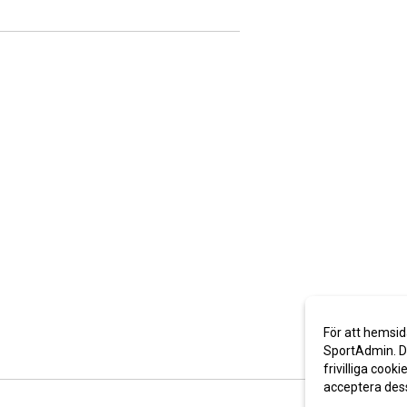
För att hemsid
SportAdmin. De
frivilliga cooki
acceptera des