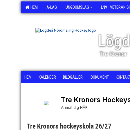
HEM
A-LAG
UNGDOMSLAG
LN91 VETERANIS
Lögd
Tre Kronor
HEM
KALENDER
BILDGALLERI
DOKUMENT
KONTAK
Tre Kronors Hockey
Anmäl dig HÄR!
Tre Kronors hockeyskola 26/27