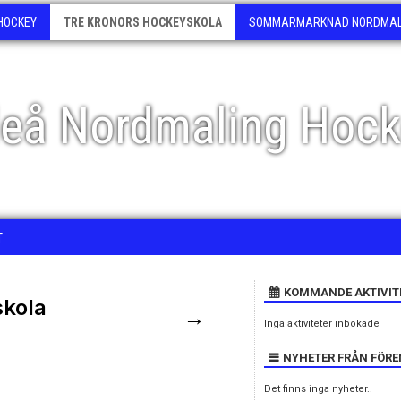
HOCKEY
TRE KRONORS HOCKEYSKOLA
SOMMARMARKNAD NORDMALI
eå Nordmaling Hock
T
KOMMANDE AKTIVIT
skola
→
Inga aktiviteter inbokade
NYHETER FRÅN FÖR
Det finns inga nyheter..