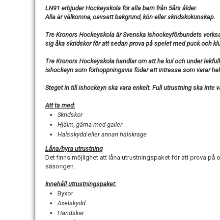
LN91 erbjuder Hockeyskola för alla barn från 5års ålder.
Alla är välkomna, oavsett bakgrund, kön eller skridskokunskap.
Tre Kronors Hockeyskola är Svenska Ishockeyförbundets verksam
sig åka skridskor för att sedan prova på spelet med puck och kl
Tre Kronors Hockeyskola handlar om att ha kul och under lekfull
ishockeyn som förhoppningsvis föder ett intresse som varar hela
Steget in till ishockeyn ska vara enkelt. Full utrustning ska inte v
Att ta med:
Skridskor
Hjälm, gärna med galler
Halsskydd eller annan halskrage
Låna/hyra utrustning
Det finns möjlighet att låna utrustningspaket för att prova på o
säsongen.
Innehåll utrustningspaket:
Byxor
Axelskydd
Handskar