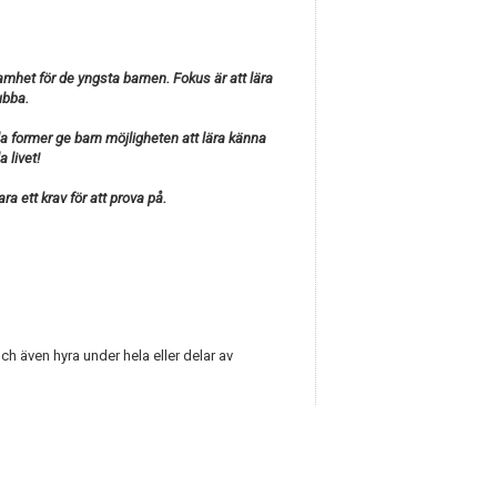
het för de yngsta barnen. Fokus är att lära
ubba.
a former ge barn möjligheten att lära känna
 livet!
ara ett krav för att prova på.
ch även hyra under hela eller delar av