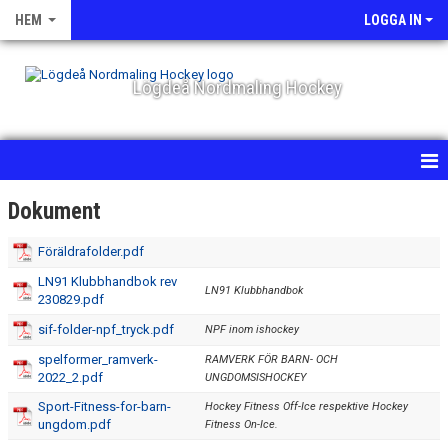
HEM
LOGGA IN
Lögdeå Nordmaling Hockey
HEM
Dokument
NYHETER
Föräldrafolder.pdf
LN91 Klubbhandbok rev
OM KLUBBEN
LN91 Klubbhandbok
230829.pdf
sif-folder-npf_tryck.pdf
NPF inom ishockey
KALENDER
spelformer_ramverk-
RAMVERK FÖR BARN- OCH
MATCHER
2022_2.pdf
UNGDOMSISHOCKEY
Sport-Fitness-for-barn-
Hockey Fitness Off-Ice respektive Hockey
BILDGALLERI
ungdom.pdf
Fitness On-Ice.