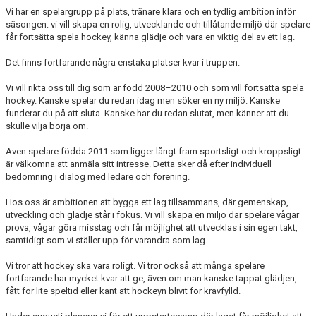
DOKUMENT
Vi har en spelargrupp på plats, tränare klara och en tydlig ambition inför
säsongen: vi vill skapa en rolig, utvecklande och tillåtande miljö där spelare
får fortsätta spela hockey, känna glädje och vara en viktig del av ett lag.
ISTIDER NORRSKENSHALLEN
Det finns fortfarande några enstaka platser kvar i truppen.
JOELS MINNE
Vi vill rikta oss till dig som är född 2008–2010 och som vill fortsätta spela
MEDLEMSKAP
hockey. Kanske spelar du redan idag men söker en ny miljö. Kanske
funderar du på att sluta. Kanske har du redan slutat, men känner att du
skulle vilja börja om.
Även spelare födda 2011 som ligger långt fram sportsligt och kroppsligt
är välkomna att anmäla sitt intresse. Detta sker då efter individuell
bedömning i dialog med ledare och förening.
Hos oss är ambitionen att bygga ett lag tillsammans, där gemenskap,
utveckling och glädje står i fokus. Vi vill skapa en miljö där spelare vågar
prova, vågar göra misstag och får möjlighet att utvecklas i sin egen takt,
samtidigt som vi ställer upp för varandra som lag.
Vi tror att hockey ska vara roligt. Vi tror också att många spelare
fortfarande har mycket kvar att ge, även om man kanske tappat glädjen,
fått för lite speltid eller känt att hockeyn blivit för kravfylld.