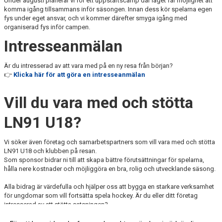
Under augusti planerar vi för ett uppstartscamp där laget får möjlighet att
komma igång tillsammans inför säsongen. Innan dess kör spelarna egen
fys under eget ansvar, och vi kommer därefter smyga igång med
organiserad fys inför campen.
Intresseanmälan
Är du intresserad av att vara med på en ny resa från början?
👉
Klicka här för att göra en intresseanmälan
Vill du vara med och stötta
LN91 U18?
Vi söker även företag och samarbetspartners som vill vara med och stötta
LN91 U18 och klubben på resan.
Som sponsor bidrar ni till att skapa bättre förutsättningar för spelarna,
hålla nere kostnader och möjliggöra en bra, rolig och utvecklande säsong.
Alla bidrag är värdefulla och hjälper oss att bygga en starkare verksamhet
för ungdomar som vill fortsätta spela hockey. Är du eller ditt företag
intresserad av att stötta satsningen?
Kontakta LN91 kansli via e-post:
kansli@ln91.se