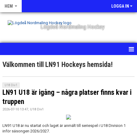
HEM
LOGGA IN
Lögdeå Nordmaling Hockey
HEM
Välkommen till LN91 Hockeys hemsida!
NYHETER
U18 Div1
OM KLUBBEN
LN91 U18 är igång – några platser finns kvar i
truppen
KALENDER
2026-07-10 13:47, U18 Div1
MATCHER
LN91 U18 är nu startat och laget är anmält till seriespel i U18 Division 1
BILDGALLERI
inför säsongen 2026/2027.